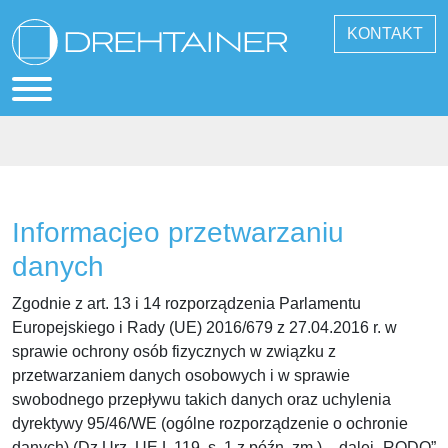
KONTAKT
Informacjeo przetwarzaniu
danych
Zgodnie z art. 13 i 14 rozporządzenia Parlamentu
Europejskiego i Rady (UE) 2016/679 z 27.04.2016 r. w
sprawie ochrony osób fizycznych w związku z
przetwarzaniem danych osobowych i w sprawie
swobodnego przepływu takich danych oraz uchylenia
dyrektywy 95/46/WE (ogólne rozporządzenie o ochronie
danych) (Dz.Urz. UE L 119, s. 1 z późn. zm.) – dalej „RODO”