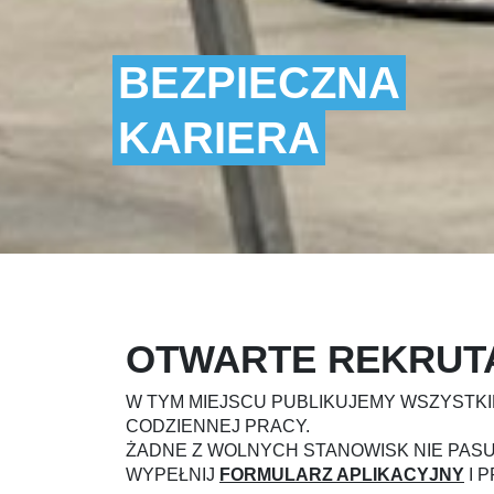
BEZPIECZNA
BEZPIECZNA
BEZPIECZNA
KARIERA
KARIERA
KARIERA
OTWARTE REKRUT
W TYM MIEJSCU PUBLIKUJEMY WSZYSTK
CODZIENNEJ PRACY.
ŻADNE Z WOLNYCH STANOWISK NIE PASU
WYPEŁNIJ
FORMULARZ APLIKACYJNY
I 